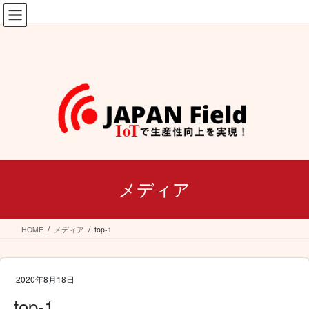
コ
ナ
ン
ビ
テ
ゲ
ン
ー
ツ
シ
へ
ョ
ス
ン
キ
に
ッ
移
プ
動
メディア
HOME
メディア
top-1
2020年8月18日
top-1