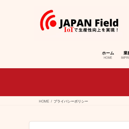
コ
ナ
ン
ビ
テ
ゲ
ン
ー
ツ
シ
へ
ョ
ス
ン
キ
に
ホーム
業
ッ
移
HOME
IMPR
プ
動
HOME
プライバシーポリシー