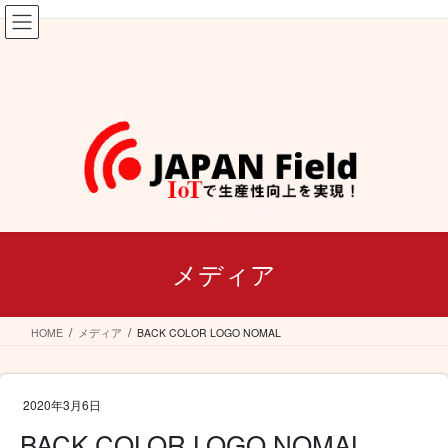
コ
ナ
ン
ビ
テ
ゲ
ン
ー
ツ
シ
へ
ョ
ス
ン
キ
に
ッ
移
プ
動
メディア
HOME
メディア
BACK COLOR LOGO NOMAL
2020年3月6日
BACK COLOR LOGO NOMAL