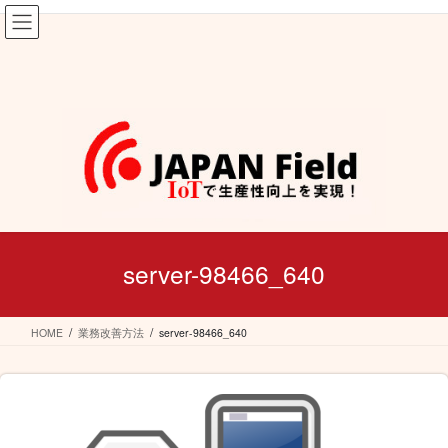
コ
ナ
ン
ビ
テ
ゲ
ン
ー
ツ
シ
へ
ョ
ス
ン
キ
に
ッ
移
プ
動
server-98466_640
HOME
業務改善方法
server-98466_640