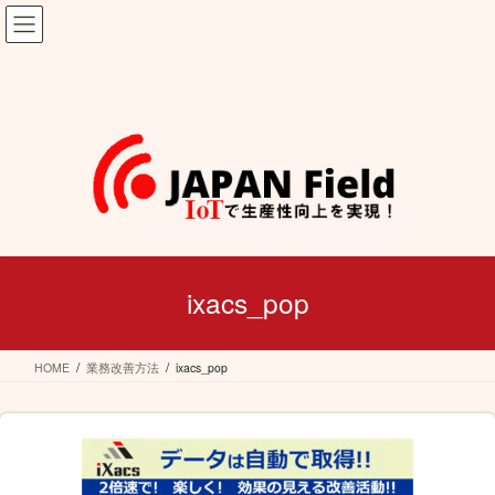
コ
ナ
ン
ビ
テ
ゲ
ン
ー
ツ
シ
へ
ョ
ス
ン
キ
に
ッ
移
プ
動
ixacs_pop
HOME
業務改善方法
ixacs_pop