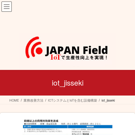
コ
ナ
ン
ビ
テ
ゲ
ン
ー
ツ
シ
へ
ョ
ス
ン
キ
に
ッ
移
プ
動
iot_jisseki
HOME
業務改善方法
ICTシステムとIoTを含む設備構築
iot_jisseki