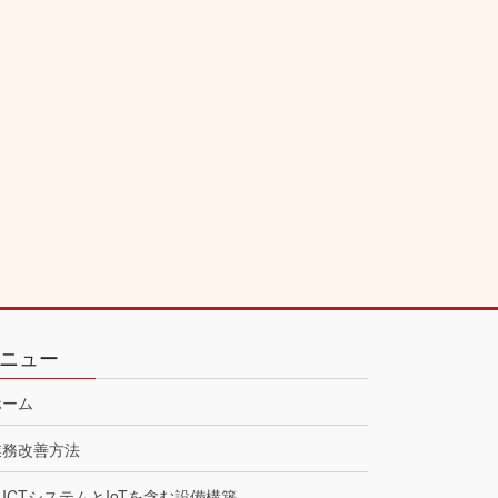
ニュー
ホーム
業務改善方法
ICTシステムとIoTを含む設備構築