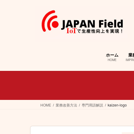
コ
ナ
ン
ビ
テ
ゲ
ン
ー
ツ
シ
へ
ョ
ス
ン
キ
に
ホーム
業
ッ
移
HOME
IMPR
プ
動
HOME
業務改善方法
専門用語解説
kaizen-logo