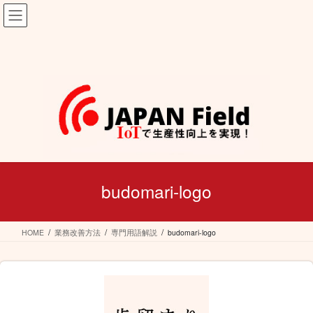
コ
ナ
ン
ビ
テ
ゲ
ン
ー
ツ
シ
へ
ョ
ス
ン
キ
に
ッ
移
プ
動
budomari-logo
HOME
業務改善方法
専門用語解説
budomari-logo