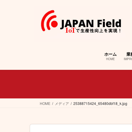
コ
ナ
ン
ビ
テ
ゲ
ン
ー
ツ
シ
へ
ョ
ス
ン
キ
に
ホーム
業
ッ
移
HOME
IMPR
プ
動
HOME
メディア
25388715424_65480dbf18_k.jpg