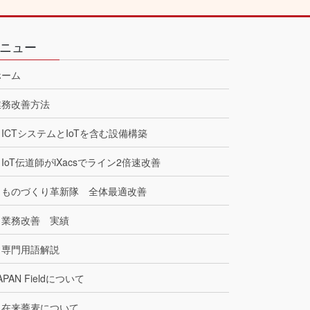
ニュー
ホーム
業務改善方法
ICTシステムとIoTを含む設備構築
IoT伝道師がiXacsでライン2倍速改善
ものづくり革新隊 全体最適改善
業務改善 実績
専門用語解説
APAN Fieldについて
在来蕎麦について